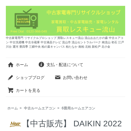
中古家電専門 リサイクルプロショップ 買取レスキュー流山 流山おおたかの森 中古エアコ
ン 中古洗濯機 中古冷蔵庫 中古液晶テレビ 流山市 流山セントラルパーク 南流山 初石 江戸
川台 運河 豊四季 三郷中央 柏の葉キャンパス 柏たなか 南柏 北柏 新松戸 北小金
ホーム
支払・配送について
ショップブログ
お問い合わせ
カートを見る
ホーム
>
中古ルームエアコン
>
6畳用ルームエアコン
【中古販売】 DAIKIN 2022