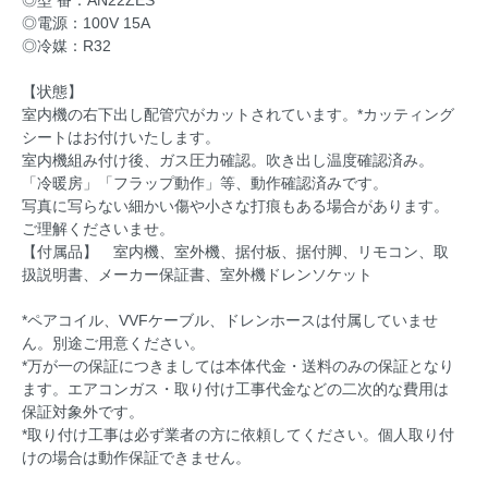
◎型 番：AN22ZES
◎電源：100V 15A
◎冷媒：R32
【状態】
室内機の右下出し配管穴がカットされています。*カッティング
シートはお付けいたします。
室内機組み付け後、ガス圧力確認。吹き出し温度確認済み。
「冷暖房」「フラップ動作」等、動作確認済みです。
写真に写らない細かい傷や小さな打痕もある場合があります。
ご理解くださいませ。
【付属品】 室内機、室外機、据付板、据付脚、リモコン、取
扱説明書、メーカー保証書、室外機ドレンソケット
*ペアコイル、VVFケーブル、ドレンホースは付属していませ
ん。別途ご用意ください。
*万が一の保証につきましては本体代金・送料のみの保証となり
ます。エアコンガス・取り付け工事代金などの二次的な費用は
保証対象外です。
*取り付け工事は必ず業者の方に依頼してください。個人取り付
けの場合は動作保証できません。