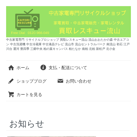
中古家電専門 リサイクルプロショップ 買取レスキュー流山 流山おおたかの森 中古エアコ
ン 中古洗濯機 中古冷蔵庫 中古液晶テレビ 流山市 流山セントラルパーク 南流山 初石 江戸
川台 運河 豊四季 三郷中央 柏の葉キャンパス 柏たなか 南柏 北柏 新松戸 北小金
ホーム
支払・配送について
ショップブログ
お問い合わせ
カートを見る
お知らせ