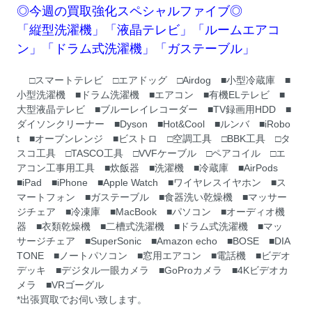
◎今週の買取強化スペシャルファイブ◎
「縦型洗濯機」「液晶テレビ」「ルームエアコ
ン」「ドラム式洗濯機」「ガステーブル」
□スマートテレビ □エアドッグ □Airdog ■小型冷蔵庫 ■
小型洗濯機 ■ドラム洗濯機 ■エアコン ■有機ELテレビ ■
大型液晶テレビ ■ブルーレイレコーダー ■TV録画用HDD ■
ダイソンクリーナー ■Dyson ■Hot&Cool ■ルンバ ■iRobo
t ■オーブンレンジ ■ビストロ □空調工具 □BBK工具 □タ
スコ工具 □TASCO工具 □VVFケーブル □ペアコイル □エ
アコン工事用工具 ■炊飯器 ■洗濯機 ■冷蔵庫 ■AirPods
■iPad ■iPhone ■Apple Watch ■ワイヤレスイヤホン ■ス
マートフォン ■ガステーブル ■食器洗い乾燥機 ■マッサー
ジチェア ■冷凍庫 ■MacBook ■パソコン ■オーディオ機
器 ■衣類乾燥機 ■二槽式洗濯機 ■ドラム式洗濯機 ■マッ
サージチェア ■SuperSonic ■Amazon echo ■BOSE ■DIA
TONE ■ノートパソコン ■窓用エアコン ■電話機 ■ビデオ
デッキ ■デジタル一眼カメラ ■GoProカメラ ■4Kビデオカ
メラ ■VRゴーグル
*出張買取でお伺い致します。