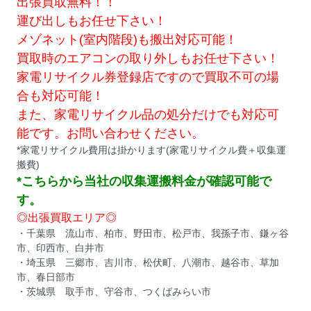
出張買取無料！！
運び出しもお任せ下さい！
メゾネット(室内階段)も搬出対応可能！
買取時のエアコンの取り外しもお任せ下さい！
家電リサイクル券登録店ですので買取不可の場
合も対応可能！
また、家電リサイクル品の処分だけでも対応可
能です。お問い合わせください。
*家電リサイクル費用は掛かります(家電リサイクル費＋収集運
搬費)
*こちらから当社の収集運搬料金が確認可能で
す。
◎出張買取エリア◎
・千葉県
流山市
、
柏市
、
野田市
、
松戸市
、
我孫子市
、
鎌ヶ谷
市
、
印西市
、
白井市
・埼玉県
三郷市
、
吉川市
、
松伏町
、
八潮市
、
越谷市
、
草加
市
、
春日部市
・茨城県
取手市
、
守谷市
、
つくばみらい市