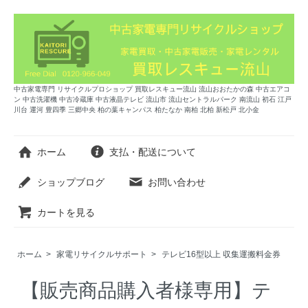
中古家電専門 リサイクルプロショップ 買取レスキュー流山 流山おおたかの森 中古エアコ
ン 中古洗濯機 中古冷蔵庫 中古液晶テレビ 流山市 流山セントラルパーク 南流山 初石 江戸
川台 運河 豊四季 三郷中央 柏の葉キャンパス 柏たなか 南柏 北柏 新松戸 北小金
ホーム
支払・配送について
ショップブログ
お問い合わせ
カートを見る
ホーム
>
家電リサイクルサポート
>
テレビ16型以上 収集運搬料金券
【販売商品購入者様専用】テ