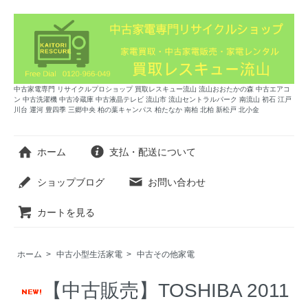
中古家電専門 リサイクルプロショップ 買取レスキュー流山 流山おおたかの森 中古エアコ
ン 中古洗濯機 中古冷蔵庫 中古液晶テレビ 流山市 流山セントラルパーク 南流山 初石 江戸
川台 運河 豊四季 三郷中央 柏の葉キャンパス 柏たなか 南柏 北柏 新松戸 北小金
ホーム
支払・配送について
ショップブログ
お問い合わせ
カートを見る
ホーム
>
中古小型生活家電
>
中古その他家電
【中古販売】TOSHIBA 2011