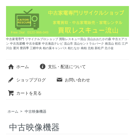
中古家電専門 リサイクルプロショップ 買取レスキュー流山 流山おおたかの森 中古エアコ
ン 中古洗濯機 中古冷蔵庫 中古液晶テレビ 流山市 流山セントラルパーク 南流山 初石 江戸
川台 運河 豊四季 三郷中央 柏の葉キャンパス 柏たなか 南柏 北柏 新松戸 北小金
ホーム
支払・配送について
ショップブログ
お問い合わせ
カートを見る
ホーム
>
中古映像機器
中古映像機器