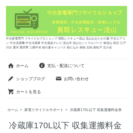
中古家電専門 リサイクルプロショップ 買取レスキュー流山 流山おおたかの森 中古エアコ
ン 中古洗濯機 中古冷蔵庫 中古液晶テレビ 流山市 流山セントラルパーク 南流山 初石 江戸
川台 運河 豊四季 三郷中央 柏の葉キャンパス 柏たなか 南柏 北柏 新松戸 北小金
ホーム
支払・配送について
ショップブログ
お問い合わせ
カートを見る
ホーム
>
家電リサイクルサポート
>
冷蔵庫170L以下 収集運搬料金券
冷蔵庫170L以下 収集運搬料金